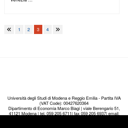
Paginazione
1
2
3
4
degli
articoli
Università degli Studi di Modena e Reggio Emilia - Partita IVA
(VAT Code): 00427620364
Dipartimento di Economia Marco Biagi | viale Berengario 51,
41121 Modena | tel. 059 205 6711| fax 059 205 6937| email:
info.economia@Unimore.it
We use cookies to ensure that we give you the best