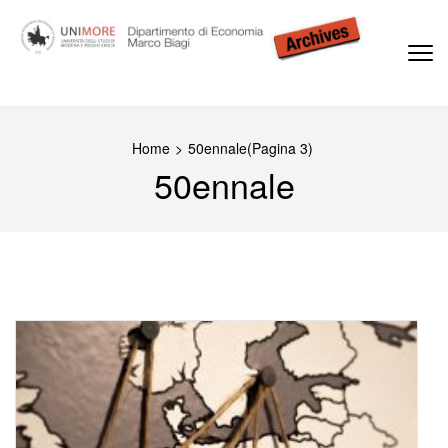
Passa
al
contenuto
(premi
Dipartimento di Economia Marco Biagi
invio)
Home
>
50ennale
(Pagina 3)
50ennale