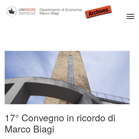
Passa
al
contenuto
(premi
Dipartimento di Economia Marco Biagi
invio)
17° Convegno in ricordo di
Marco Biagi