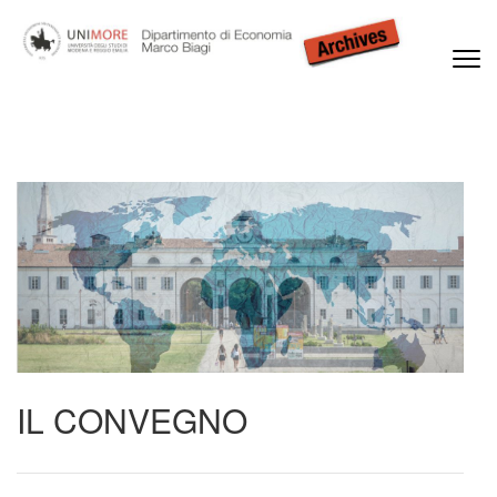
Passa
al
contenuto
(premi
Dipartimento di Economia Marco Biagi
invio)
IL CONVEGNO