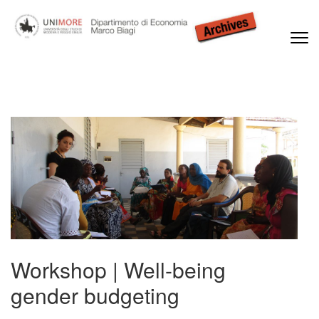
Passa
al
contenuto
(premi
Dipartimento di Economia Marco Biagi
invio)
Workshop | Well-being
gender budgeting