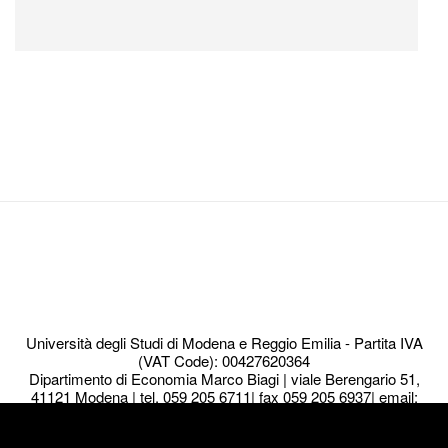
Navigazione
articoli
Università degli Studi di Modena e Reggio Emilia - Partita IVA
(VAT Code): 00427620364
Dipartimento di Economia Marco Biagi | viale Berengario 51,
41121 Modena | tel. 059 205 6711| fax 059 205 6937| email:
info.economia@Unimore.it
We use cookies to ensure that we give you the best