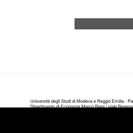
Navigazione
articoli
Università degli Studi di Modena e Reggio Emilia - 
Dipartimento di Economia Marco Biagi | viale Bereng
We use cookies to ensure that we give you
© per tutti i contenuti Dipartimento di Economia Marco
WordPress
.