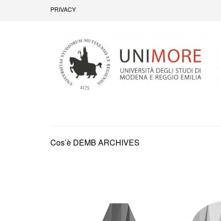
Passa
PRIVACY
al
contenuto
(premi
invio)
Dipartimento di Economia Marco Bi
Cos’è DEMB ARCHIVES