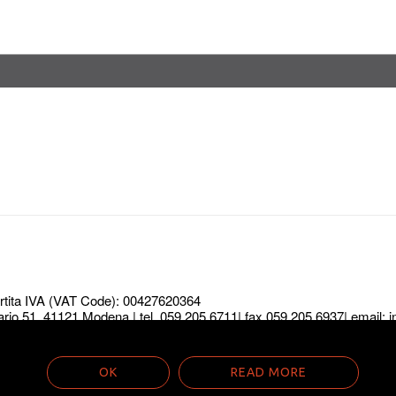
Partita IVA (VAT Code): 00427620364
ario 51, 41121 Modena | tel. 059 205 6711| fax 059 205 6937| email:
i
 the best experience on our website. If you continue to use this site 
 Biagi © foto e video Daniele Ferrero © testi i rispettivi autori Metro
OK
READ MORE