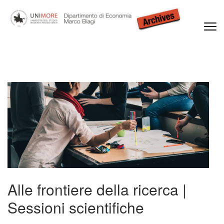
Passa
al
contenuto
(premi
Dipartimento di Economia Marco Biagi
invio)
Alle frontiere della ricerca |
Sessioni scientifiche