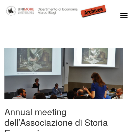
Passa
al
contenuto
(premi
Dipartimento di Economia Marco Biagi
invio)
Annual meeting
dell’Associazione di Storia