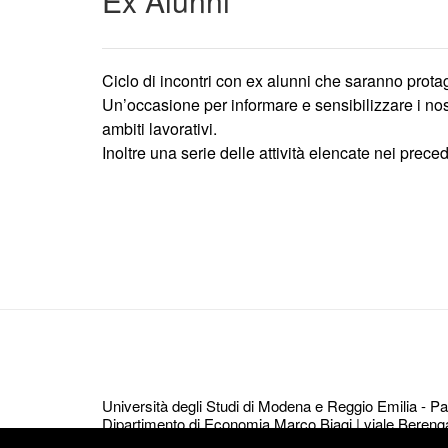
Ex Alunni
Ciclo di incontri con ex alunni che saranno protag
Un’occasione per informare e sensibilizzare i nos
ambiti lavorativi.
Inoltre una serie delle attività elencate nei prece
Navigazione
articoli
Università degli Studi di Modena e Reggio Emilia - 
Dipartimento di Economia Marco Biagi | viale Bereng