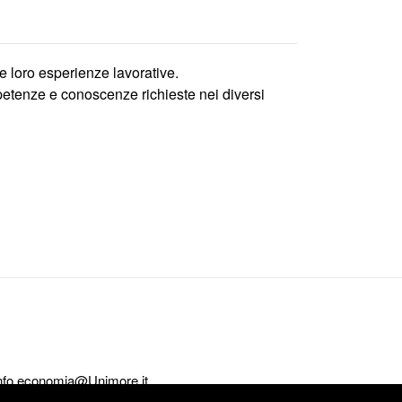
e loro esperienze lavorative.
mpetenze e conoscenze richieste nei diversi
nfo.economia@Unimore.it