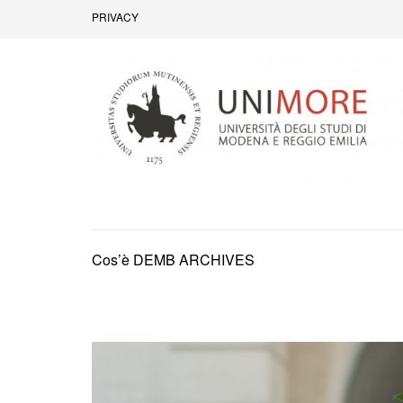
Passa
PRIVACY
al
contenuto
(premi
invio)
Dipartimento di Economia Marco Bi
Cos’è DEMB ARCHIVES