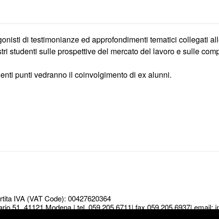
onisti di testimonianze ed approfondimenti tematici collegati all
tri studenti sulle prospettive del mercato del lavoro e sulle co
denti punti vedranno il coinvolgimento di ex alunni.
Partita IVA (VAT Code): 00427620364
ario 51, 41121 Modena | tel. 059 205 6711| fax 059 205 6937| email:
i