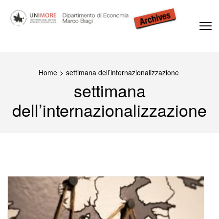
Passa
al
contenuto
(premi
Dipartimento di Economia Marco Biagi
invio)
Home
>
settimana dell’internazionalizzazione
settimana
dell’internazionalizzazione