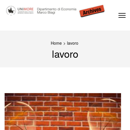
Passa
al
contenuto
(premi
Dipartimento di Economia Marco Biagi
invio)
Home
>
lavoro
lavoro