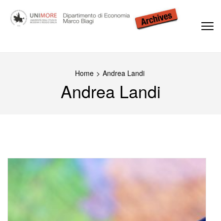
Passa
al
contenuto
(premi
Dipartimento di Economia Marco Biagi
invio)
Home
>
Andrea Landi
Andrea Landi