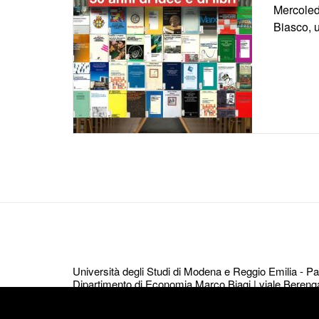
Mercoled
Biasco, 
Università degli Studi di Modena e Reggio Emilia - 
Dipartimento di Economia Marco Biagi | viale Bereng
We use cookies to ensure that we give you
© per tutti i contenuti Dipartimento di Economia Marco