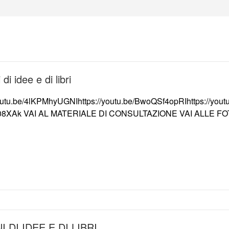
di idee e di libri
youtu.be/4lKPMhyUGNIhttps://youtu.be/BwoQSf4opRIhttps://yo
t08XAk VAI AL MATERIALE DI CONSULTAZIONE VAI ALLE FO
I DI IDEE E DI LIBRI