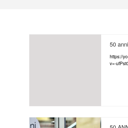
50 anni 
https://
v=-ufPs
50 ANN