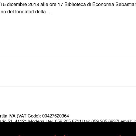
ì 5 dicembre 2018 alle ore 17 Biblioteca di Economia Sebastian
uno dei fondatori della …
Partita IVA (VAT Code): 00427620364
ario 51, 41121 Modena | tel. 059 205 6711| fax 059 205 6937| email:
i
 the best experience on our website. If you continue to use this site 
 Biagi © foto e video Daniele Ferrero © testi i rispettivi autori Metro