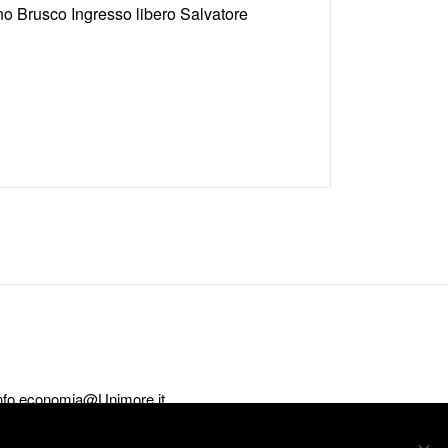
o Brusco Ingresso libero Salvatore
nfo.economia@Unimore.it
we will assume that you are happy with it.
 Magazine | Sviluppato da
Rara Theme
. Powered by