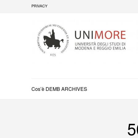
Passa
PRIVACY
al
contenuto
(premi
invio)
Dipartimento di Economia Marco Bi
Cos’è DEMB ARCHIVES
5