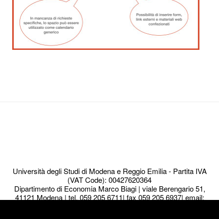
Università degli Studi di Modena e Reggio Emilia - Partita IVA
(VAT Code): 00427620364
Dipartimento di Economia Marco Biagi | viale Berengario 51,
41121 Modena | tel. 059 205 6711| fax 059 205 6937| email:
info.economia@Unimore.it
We use cookies to ensure that we give you the best