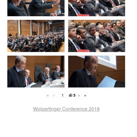
«
‹
di
5
›
»
Wolpertinger Conference 2018
Navigazione